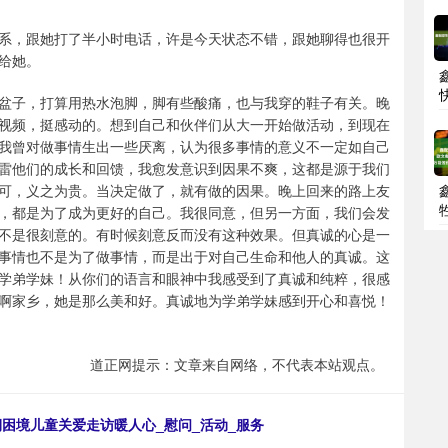
系，跟她打了半小时电话，许是今天状态不错，跟她聊得也很开
给她。
盆子，打算用热水泡脚，脚有些酸痛，也与我穿的鞋子有关。晚
视频，挺感动的。想到自己和伙伴们从大一开始做活动，到现在
我曾对做事情生出一些厌离，认为很多事情的意义不一定如自己
雷他们的成长和回馈，我愈发意识到因果不爽，这都是源于我们
可，义之为贵。当决定做了，就有做的因果。晚上回来的路上友
，都是为了成为更好的自己。我很同意，但另一方面，我们会发
不是很刻意的。有时候刻意反而没有这种效果。但真诚的心是一
事情也不是为了做事情，而是出于对自己生命和他人的真诚。这
学弟学妹！从你们的语言和眼神中我感受到了真诚和纯粹，很感
啊家乡，她是那么美和好。真诚地为学弟学妹感到开心和喜悦！
道正网提示：文章来自网络，不代表本站观点。
期困境儿童关爱走访暖人心_慰问_活动_服务