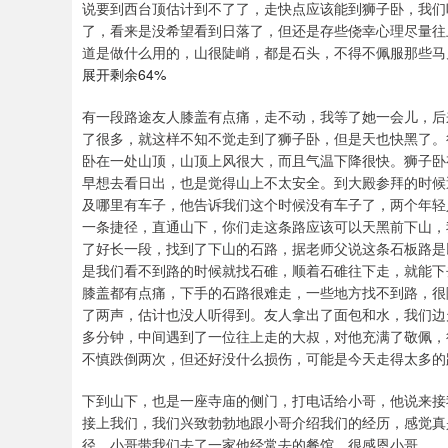
说要到西台顶估计到不了了，走快点应该能到狮子卧，我们
了，看来是没希望看到日落了，但还是存些侥幸心理尽量往
道是做什么用的，山很陡峭，都是石头，不得不佩服那些马
展开剩余64%
有一段路途友人膝盖有点痛，走不动，我等了她一会儿，后
了很多，就这样不知不觉走到了狮子卧，但是天也快黑了。
卧在一处山顶，山顶上风很大，而且气温下降很快。狮子卧
早想去看日出，也是觉得山上不太安全。到大殿参拜的时候
及哪里有车子，他告诉我们这个时候没有车子了，两个年轻
一条捷径，直通山下，你们走这条路应该可以天黑前下山，
了好长一段，找到了下山的石路，据老师父说这条石板路是
是我们看不到路的时候就找石碓，顺着石碓往下走，就能下
膝盖都有点痛，下手的石路很难走，一些地方找不到路，很
了两声，估计也没人听得到。友人拿出了面包和水，我们边
多分钟，中间遇到了一位往上走的大叔，对他充满了敬佩，
不慎跌倒两次，但还好没什么损伤，可能是今天走得太多的
下到山下，也是一座寺庙的侧门，打电话给小哥，他说来接
接上我们，我们兴致勃勃地跟小哥介绍我们的经历，感觉真
径，小哥带我们去了一家他经常去的餐馆，很感恩小哥。