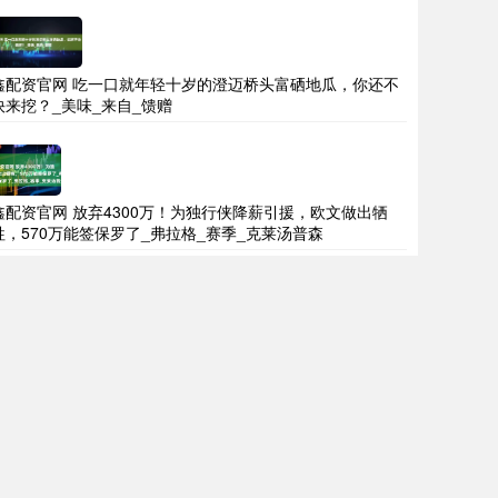
鑫配资官网 吃一口就年轻十岁的澄迈桥头富硒地瓜，你还不
快来挖？_美味_来自_馈赠
鑫配资官网 放弃4300万！为独行侠降薪引援，欧文做出牺
牲，570万能签保罗了_弗拉格_赛季_克莱汤普森