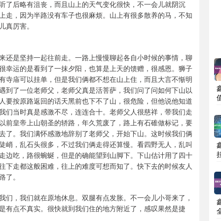
听了后略有沮丧，而且山上的天气变化很快，不一会儿就阴沉
上走，因为半路没有车子也很麻烦。山上有很多散养的马，不知
儿真厉害。
来还是坚持一起往前走。一路上慢慢聊起各自小时候的事情，聊
很幸运的是看到了一抹夕阳，也算是上天的馈赠，很感恩。狮子
有寺庙可以挂单，但是我们俩都不想在山上住，而且大言不惭明
遇到了一位老师父，老师父真是活菩萨，我们问了问如何下山以
人要按原路返回的话天黑前也下不了山，很危险，但他说他知道
我们当时真是感激不尽，连连合十。老师父人很慈祥，带我们走
以前皇帝上山朝圣的轿路，年久荒废了，路上有石碓做标记，要
去了。我们满怀感激地辞别了老师父，开始下山。这时候我们俩
陡峭，乱石头很多，不过我们俩走得还算慢。看四野无人，乱叫
走边吃，路很蜿蜒，但是的确能望到山脚下。下山估计用了四十
往下走都这般困难，往上的难度可想而知了。快下去的时候友人
路了。
我们，我们就在原地休息。双腿有点发胀。不一会儿小哥来了，
是有点不真实。很快就到我们住的地方附近了，感叹果然是捷