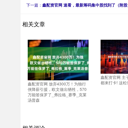
下一篇：
鑫配资官网 速看，最新筹码集中股找到了（附股
相关文章
鑫配资官网 主
都来打卡! 这
鑫配资官网 放弃4300万！为独行
侠降薪引援，欧文做出牺牲，570
万能签保罗了_弗拉格_赛季_克莱
汤普森
相关评论