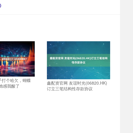
）
子打个哈欠，蝴蝶
鑫配资官网 友谊时光(06820.HK)
松弛感我酸了
订立三笔结构性存款协议