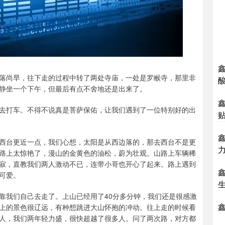
落尚早，往下走的过程中转了两处寺庙，一处是罗睺寺，那里非
静坐一个下午，但最后有点不舍地还是出来了。
鑫
去打车。不得不说真是菩萨保佑，让我们遇到了一位特别好的出
贴
西台更近一点，我们心想，太阳是从西边落的，那去西台不是更
路上太惊艳了，漫山的金黄色的油松，蔚为壮观。山路上车辆稀
寂，直教我们两人激动不已，连带小哥也开心了起来。路上遇到
可爱。
靠我们自己去走了。上山已经用了40分多分钟，我们还是很感激
上的景色很辽远，有种想跳进大山怀抱的冲动。往上走的时候看
人，我们两年轻力盛，很快超越了很多人。问了两次路，对方都