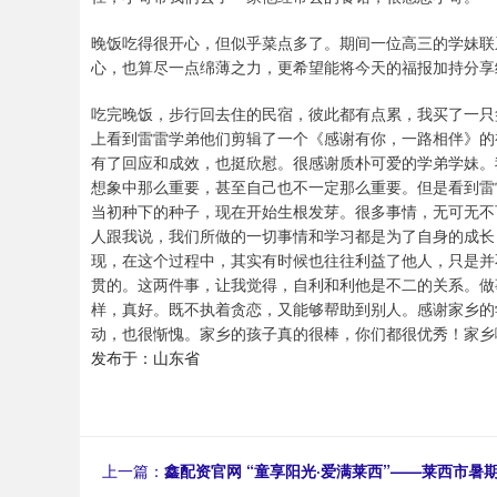
晚饭吃得很开心，但似乎菜点多了。期间一位高三的学妹联
心，也算尽一点绵薄之力，更希望能将今天的福报加持分享
吃完晚饭，步行回去住的民宿，彼此都有点累，我买了一只
上看到雷雷学弟他们剪辑了一个《感谢有你，一路相伴》的
有了回应和成效，也挺欣慰。很感谢质朴可爱的学弟学妹。
想象中那么重要，甚至自己也不一定那么重要。但是看到雷
当初种下的种子，现在开始生根发芽。很多事情，无可无不
人跟我说，我们所做的一切事情和学习都是为了自身的成长
现，在这个过程中，其实有时候也往往利益了他人，只是并
贯的。这两件事，让我觉得，自利和利他是不二的关系。做
样，真好。既不执着贪恋，又能够帮助到别人。感谢家乡的
动，也很惭愧。家乡的孩子真的很棒，你们都很优秀！家乡
发布于：山东省
上一篇：
鑫配资官网 “童享阳光·爱满莱西”——莱西市暑